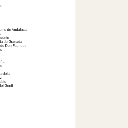
s
n
ento de Andalucía
s
Puente
cia de Granada
 de Don Fadrique
as
r
eña
Fe
o
ardela
z
ubio
el Genil