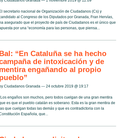
by Ciudadanos Granada — 1 noviembre 2019 @
12:09
El secretario nacional de Organización de Ciudadanos (Cs) y
candidato al Congreso de los Diputados por Granada, Fran Hervías,
ha asegurado que el proyecto de país de Ciudadanos es el único que
apuesta por una “economía para las personas, que piensa...
Bal: “En Cataluña se ha hecho
campaña de intoxicación y de
mentira engañando al propio
pueblo”
by Ciudadanos Granada — 24 octubre 2019 @
19:17
“Los engaños son muchos, pero todos cuelgan de una gran mentira
que es que el pueblo catalán es soberano. Esta es la gran mentira de
las que cuelgan todas las demás y que es contradictoria con la
Constitución Española, que...