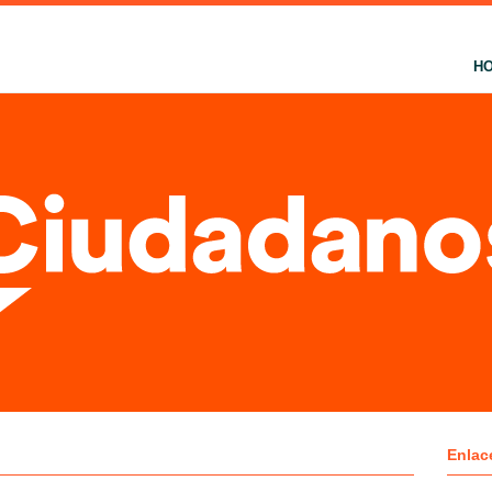
H
Enlac