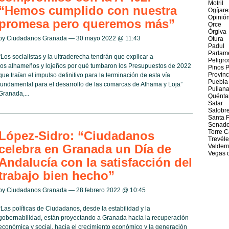
Motril
“Hemos cumplido con nuestra
Ogíjare
Opinió
promesa pero queremos más”
Orce
Órgiva
by Ciudadanos Granada — 30 mayo 2022 @
11:43
Otura
Padul
Parlam
“Los socialistas y la ultraderecha tendrán que explicar a
Peligro
los alhameños y lojeños por qué tumbaron los Presupuestos de 2022
Pinos 
Provin
que traían el impulso definitivo para la terminación de esta vía
Puebla
fundamental para el desarrollo de las comarcas de Alhama y Loja”
Pulian
Granada,...
Quénta
Salar
Salobr
Santa 
Senad
Torre C
López-Sidro: “Ciudadanos
Trevéle
celebra en Granada un Día de
Valderr
Vegas d
Andalucía con la satisfacción del
trabajo bien hecho”
by Ciudadanos Granada — 28 febrero 2022 @
10:45
“Las políticas de Ciudadanos, desde la estabilidad y la
gobernabilidad, están proyectando a Granada hacia la recuperación
económica y social, hacia el crecimiento económico y la generación