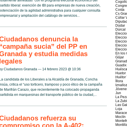
“totalmente alineadas” con el programa electoral económico del
Cogoll
partido liberal: exención de IBI para empresas de nueva creación,
Congre
Costa
potenciación de la agilidad administrativa para cualquier consulta
Cs Gra
empresarial y ampliación del catálogo de servicios...
Cúllar 
Diputac
Dúdar
Dúrcal
Elecci
Ciudadanos denuncia la
Elecci
Elecci
“campaña sucia” del PP en
Elecci
Eleccio
Granada y estudia medidas
En los 
Gójar
legales
Granad
Guadix
by Ciudadanos Granada — 14 febrero 2023 @
10:36
Huésca
Huetor 
Huétor
La candidata de los Liberales a la Alcaldía de Granada, Concha
Íllora
Insúa, critica el “uso torticero, tramposo y poco ético de la campaña
Iznallo
Jóvene
de Marifrán Carazo, que recientemente ha colocado propaganda
Jun
partidista en marquesinas del transporte público de la ciudad,...
La Pez
La Zub
Las Ga
Loja
Marace
Ciudadanos refuerza su
Moclín
Montefr
compromiso con la A-402:
Montill