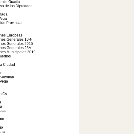
os de Guadix
so de los Diputados
nada
Vega
ión Provincial
ones Europeas
ones Generales 10-N
ones Generales 2015
ones Generales 28A
nes Municipales 2019
medios
a Ciudad
r
Santillán
 Vega
z
s Cs
a
ia
bias
na
ío
ana