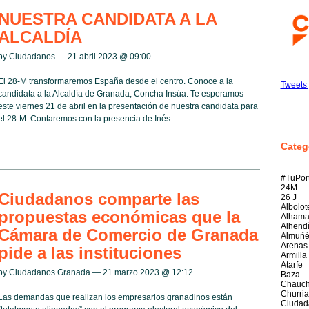
NUESTRA CANDIDATA A LA
ALCALDÍA
by Ciudadanos — 21 abril 2023 @
09:00
El 28-M transformaremos España desde el centro. Conoce a la
Tweets
candidata a la Alcaldía de Granada, Concha Insúa. Te esperamos
este viernes 21 de abril en la presentación de nuestra candidata para
el 28-M. Contaremos con la presencia de Inés...
Categ
#TuPor
24M
Ciudadanos comparte las
26 J
Albolot
propuestas económicas que la
Alham
Alhend
Cámara de Comercio de Granada
Almuñé
Arenas
pide a las instituciones
Armilla
Atarfe
by Ciudadanos Granada — 21 marzo 2023 @
12:12
Baza
Chauch
Churria
Las demandas que realizan los empresarios granadinos están
Ciudad