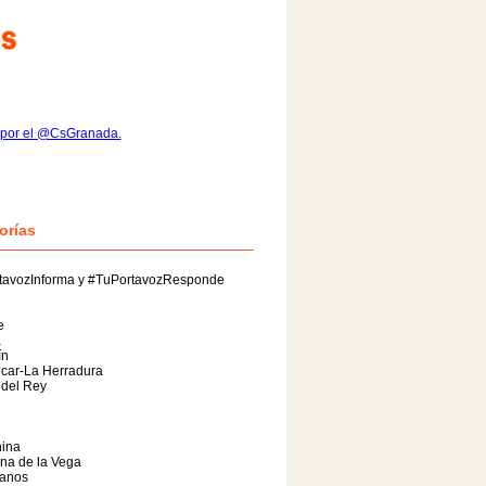
 por el @CsGranada.
orías
tavozInforma y #TuPortavozResponde
e
a
ín
car-La Herradura
 del Rey
ina
na de la Vega
anos