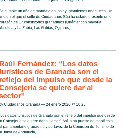
by Ciudadanos Granada — 15 junio 2020 @
09:11
Se cumple un año de mandato en los ayuntamientos andaluces. Un
año en el que el sello de Ciudadanos (Cs) ha estado presente en el
corazón de 17 consistorios granadinos (Quéntar con mayoría
absoluta y La Zubia, Las Gabias, Ogíjares,...
Raúl Fernández: “Los datos
turísticos de Granada son el
reflejo del impulso que desde la
Consejería se quiere dar al
sector”
by Ciudadanos Granada — 24 enero 2020 @
10:25
“Los datos turísticos de Granada son el reflejo del impulso que desde
la Consejería se quiere dar al sector”. Así lo ha puesto de manifiesto
el parlamentario granadino y portavoz de la Comisión de Turismo de
la Junta de Andalucía,...