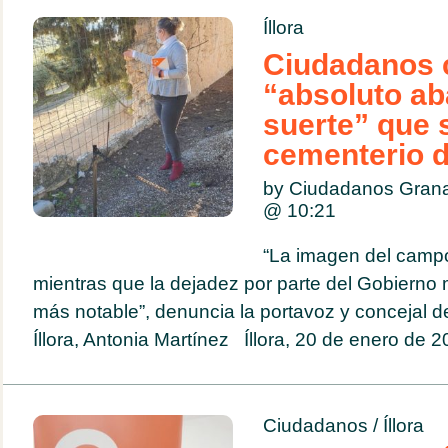
Íllora
Ciudadanos c
“absoluto a
suerte” que s
cementerio de
by Ciudadanos Gran
@
10:21
“La imagen del campo
mientras que la dejadez por parte del Gobierno 
más notable”, denuncia la portavoz y concejal 
Íllora, Antonia Martínez Íllora, 20 de enero de 20
Ciudadanos
/
Íllora