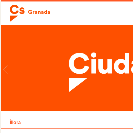
Íllora