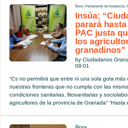
Íllora
/
Parlamento de Andalucía
/
Insúa: “Ciu
parará hasta
PAC justa q
los agriculto
granadinos”
by Ciudadanos Grana
09:01
“Cs no permitirá que entre ni una sola gota más 
nuestras fronteras que no cumpla con las mism
condiciones sanitarias, fitosanitarias y sociolab
agricultores de la provincia de Granada” “Hasta 
Íllora