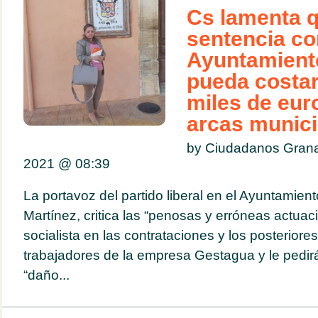
Cs lamenta q
sentencia co
Ayuntamiento
pueda costa
miles de eur
arcas munici
by Ciudadanos Gran
2021 @
08:39
La portavoz del partido liberal en el Ayuntamiento
Martínez, critica las “penosas y erróneas actuac
socialista en las contrataciones y los posteriore
trabajadores de la empresa Gestagua y le pedirá
“daño...