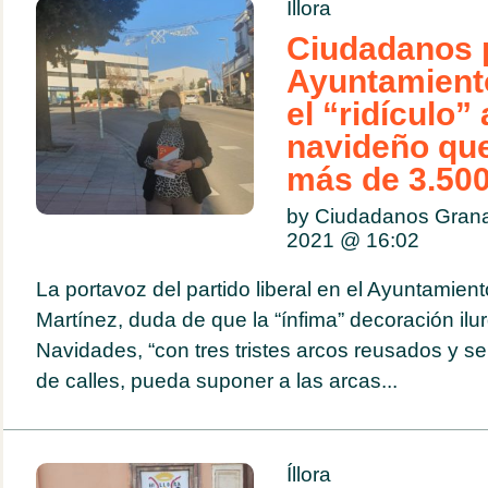
Íllora
Ciudadanos p
Ayuntamiento
el “ridículo
navideño qu
más de 3.500
by Ciudadanos Gran
2021 @
16:02
La portavoz del partido liberal en el Ayuntamiento
Martínez, duda de que la “ínfima” decoración il
Navidades, “con tres tristes arcos reusados y se
de calles, pueda suponer a las arcas...
Íllora