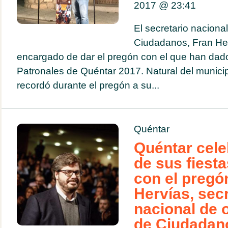
2017 @
23:41
El secretario naciona
Ciudadanos, Fran Her
encargado de dar el pregón con el que han dado 
Patronales de Quéntar 2017. Natural del munici
recordó durante el pregón a su...
Quéntar
Quéntar celeb
de sus fiest
con el pregó
Hervías, secr
nacional de 
de Ciudadan