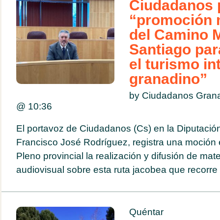
Ciudadanos 
“promoción 
del Camino 
Santiago par
el turismo in
granadino”
by Ciudadanos Gran
@
10:36
El portavoz de Ciudadanos (Cs) en la Diputació
Francisco José Rodríguez, registra una moción e
Pleno provincial la realización y difusión de mater
audiovisual sobre esta ruta jacobea que recorre 
Quéntar