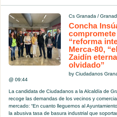
Cs Granada
/
Granad
Concha Insú
compromete 
“reforma inte
Merca-80, “e
Zaidín etern
olvidado”
by Ciudadanos Gran
@
09:44
La candidata de Ciudadanos a la Alcaldía de G
recoge las demandas de los vecinos y comercian
mercado: “En cuanto lleguemos al Ayuntamient
la abusiva tasa de basura industrial que soporta