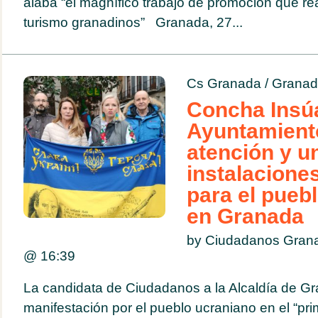
alaba “el magnífico trabajo de promoción que rea
turismo granadinos” Granada, 27...
Cs Granada
/
Granad
Concha Insúa
Ayuntamient
atención y u
instalacione
para el pueb
en Granada
by Ciudadanos Grana
@
16:39
La candidata de Ciudadanos a la Alcaldía de G
manifestación por el pueblo ucraniano en el “prim