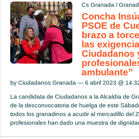
Cs Granada
/
Granad
Concha Insúa:
PSOE de Cue
brazo a torc
las exigenci
Ciudadanos y
profesionale
ambulante”
by Ciudadanos Granada — 6 abril 2023 @
14:3
La candidata de Ciudadanos a la Alcaldía de G
de la desconvocatoria de huelga de este Sábad
todos los granadinos a acudir al mercadillo del Z
profesionales han dado una muestra de dignidad