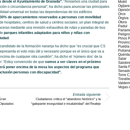
as desde el Ayuntamiento de Granada”.
“Ansiamos una ciudad para
Motril
Ogíjare
ción o circunstancia personal”, ha dicho para anunciar las principales
Opinió
lidad universal en todas las dependencias de los edificios
Orce
 30% de aparcamientos reservados a personas con movilidad
Órgiva
Otura
e hospitales, centros de salud y centros sociales; un plan integral de
Padul
y aceras mediante una revisión exhaustiva de rutas y paradas de bus
Parlam
 de
parques infantiles adaptados para niños y niñas con
Peligro
ciudad
.
Pinos 
Provin
 candidato de la formación naranja ha dicho que “es crucial que CS
Puebla
Pulian
representa el voto más útil y necesario porque es el único que va a
Quénta
encima de cualquier otra cuestión”, ha dicho el ‘número dos’ de la
Salar
ir: “Estoy convencido de que
vamos a ser claves en el próximo
Salobr
Santa 
será poner encima de la mesa los aspectos del programa que
Senad
inclusión personas con discapacidad”.
Torre C
Trevéle
Valderr
Vegas d
Entrada siguiente
Gran
Ciudadanos critica el “abandono histórico” y la
 Diputados
“galopante inseguridad e insalubridad” del Realejo