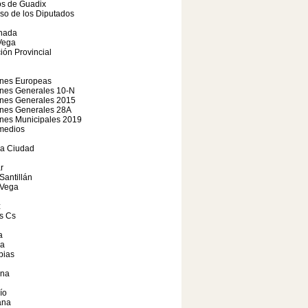
os de Guadix
so de los Diputados
nada
Vega
ión Provincial
ones Europeas
ones Generales 10-N
ones Generales 2015
ones Generales 28A
nes Municipales 2019
medios
a Ciudad
r
Santillán
 Vega
z
s Cs
a
ia
bias
na
ío
ana