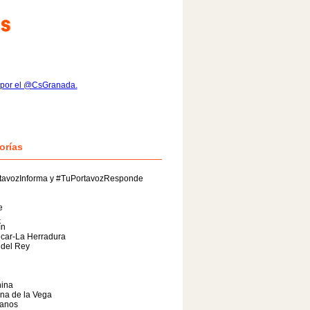
 por el @CsGranada.
orías
tavozInforma y #TuPortavozResponde
e
a
ín
car-La Herradura
 del Rey
ina
na de la Vega
anos