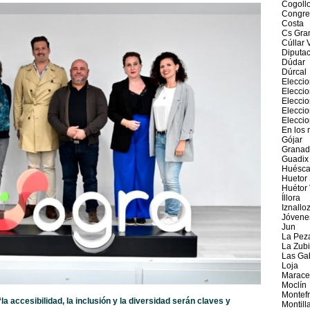
Cogoll
Congre
Costa
Cs Gra
Cúllar 
Diputac
Dúdar
Dúrcal
Elecci
Elecci
Elecci
Elecci
Eleccio
En los 
Gójar
Granad
Guadix
Huésca
Huetor 
Huétor
Íllora
Iznallo
Jóvene
Jun
La Pez
La Zub
Las Ga
Loja
Marace
Moclín
Montefr
l
a accesibilidad, la inclusión y la diversidad serán claves y
Montill