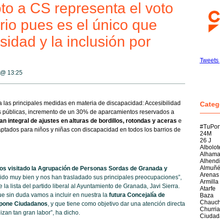
voto a CS representa el voto
rio pues es el único que
sidad y la inclusión por
Tweets
3 @
13:25
las principales medidas en materia de discapacidad: Accesibilidad
Categ
s públicas, incremento de un 30% de aparcamientos reservados a
an integral de ajustes en alturas de bordillos, rotondas y aceras
e
#TuPor
aptados para niños y niñas con discapacidad en todos los barrios de
24M
26 J
Albolot
Alham
Alhend
Almuñé
s visitado la Agrupación de Personas Sordas de Granada y
Arenas
do muy bien y nos han trasladado sus principales preocupaciones”,
Armilla
la lista del partido liberal al Ayuntamiento de Granada, Javi Sierra.
Atarfe
e sin duda vamos a incluir en nuestra la
futura Concejalía de
Baza
Chauch
opone Ciudadanos
, y que tiene como objetivo
dar una atención directa
Churria
izan tan gran labor”, ha dicho.
Ciudad