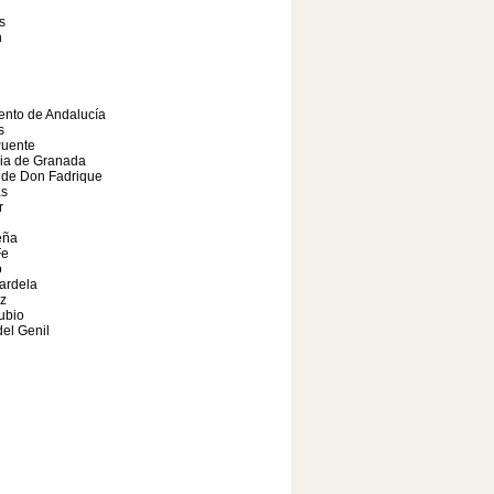
s
n
ento de Andalucía
s
Puente
cia de Granada
 de Don Fadrique
as
r
eña
Fe
o
ardela
z
ubio
el Genil