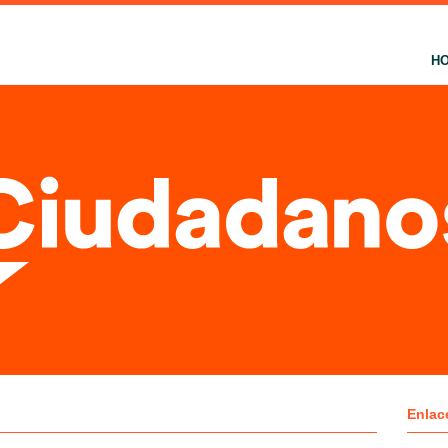
H
Enlac